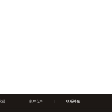
承诺
|
客户心声
|
联系神岳