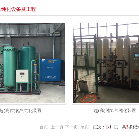
体纯化设备及工程
超(高)纯氮气纯化装置
超(高)纯氢气纯化装置
首页 上一页
下一页 尾页
页次：
1
/1
页 共
3
条记