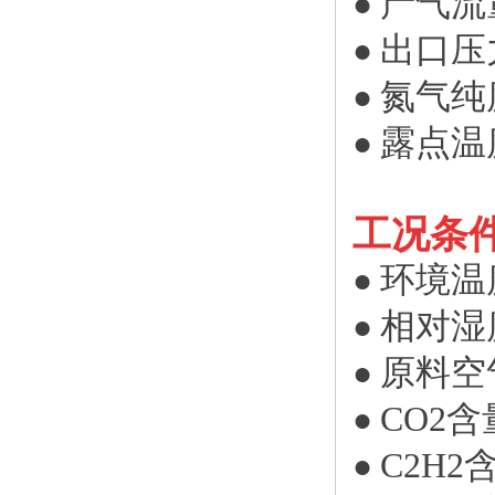
产气流量：
●
出口压力：
●
氮气纯度：
●
露点温度
●
工况条
环境温度
●
相对湿度
●
原料空气
●
CO2含
●
C2H2含
●