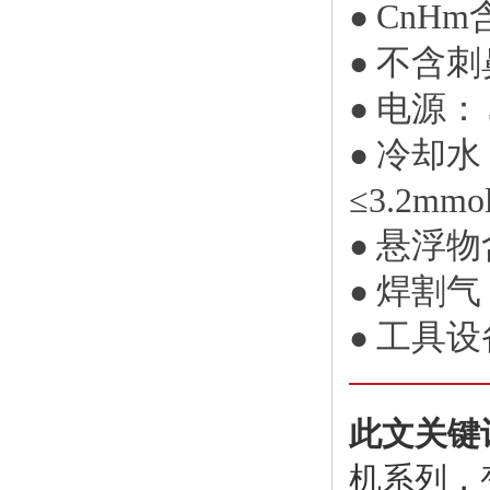
CnHm
●
不含刺
●
电源： 
●
冷却水
●
≤3.2mmo
悬浮物含
●
焊割气
●
工具设
●
此文关键
机系列，