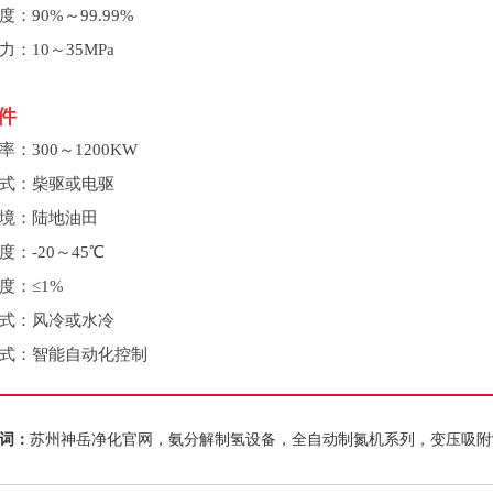
：90%～99.99%
：10～35MPa
件
：300～1200KW
式：柴驱或电驱
境：陆地油田
度：-20～45℃
度：≤1%
式：风冷或水冷
式：智能自动化控制
词：
苏州神岳净化官网，氨分解制氢设备，全自动制氮机系列，变压吸附