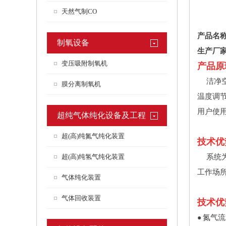
天然气制CO
产品名
制氧设备
生产厂
变压吸附制氧机
产品原
洁净空
膜分离制氧机
温度调
用户使
超纯气体纯化设备及工程
超(高)纯氮气纯化装置
技术优
超(高)纯氢气纯化装置
系统为
工作场
气体纯化装置
气体回收装置
技术优
氮气流量
●