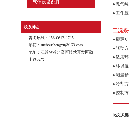
气体设备配件
氮气纯度
●
工作压力
●
联系神岳
工况条
咨询热线：156-0613-1715
额定功率
●
邮箱：suzhoushengyu@163.com
驱动方
●
地址：江苏省苏州高新技术开发区勤
适用环
●
丰路52号
环境温
●
测量精
●
冷却方
●
控制方
●
此文关键