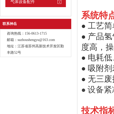
气体设备配件
系统特
工艺简
●
联系神岳
咨询热线：156-0613-1715
产品氢
●
邮箱：suzhoushengyu@163.com
度高，操
地址：江苏省苏州高新技术开发区勤
丰路52号
电耗低
●
吸附剂
●
无三废
●
设备紧
●
技术指