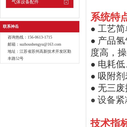
气体设备配件
系统特
工艺简
●
联系神岳
咨询热线：156-0613-1715
产品氢
●
邮箱：suzhoushengyu@163.com
度高，操
地址：江苏省苏州高新技术开发区勤
丰路52号
电耗低
●
吸附剂
●
无三废
●
设备紧
●
技术指